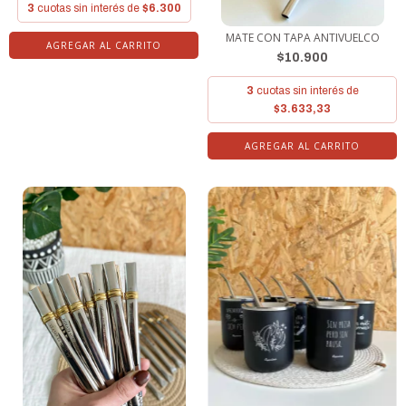
3
cuotas sin interés de
$6.300
MATE CON TAPA ANTIVUELCO
AGREGAR AL CARRITO
$10.900
3
cuotas sin interés de
$3.633,33
AGREGAR AL CARRITO