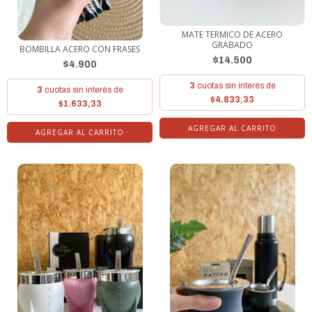
MATE TERMICO DE ACERO
GRABADO
BOMBILLA ACERO CON FRASES
$14.500
$4.900
3
cuotas sin interés de
3
cuotas sin interés de
$4.833,33
$1.633,33
AGREGAR AL CARRITO
AGREGAR AL CARRITO