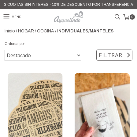
3 CUOTAS SIN INTERES - 10% DE DESCUENTO POR TRANSFERENCIA
MENÚ
0
Inicio
/
HOGAR
/
COCINA
/
INDIVIDUALES/MANTELES
Ordenar por
FILTRAR