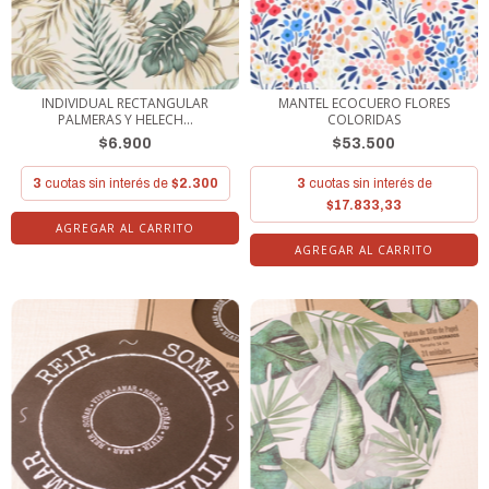
INDIVIDUAL RECTANGULAR
MANTEL ECOCUERO FLORES
PALMERAS Y HELECH...
COLORIDAS
$6.900
$53.500
3
cuotas sin interés de
$2.300
3
cuotas sin interés de
$17.833,33
AGREGAR AL CARRITO