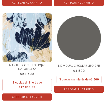
MANTEL ECOCUERO HOJAS
INDIVIDUAL CIRCULAR LISO GRIS
NATURALEZA
$4.500
$53.500
3
cuotas sin interés de
$1.500
3
cuotas sin interés de
$17.833,33
AGREGAR AL CARRITO