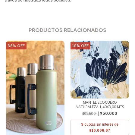
través de nuestras redes sociales.
PRODUCTOS RELACIONADOS
38
%
OFF
19
%
OFF
MANTEL ECOCUERO
NATURALEZA 1,40X3,00 MTS
$50.000
$61.500
3
cuotas sin interés de
$16.666,67