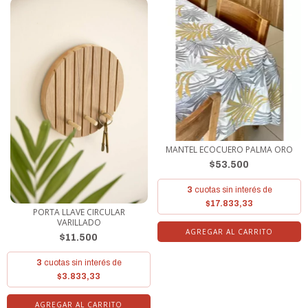
MANTEL ECOCUERO PALMA ORO
$53.500
3
cuotas sin interés de
$17.833,33
PORTA LLAVE CIRCULAR
VARILLADO
AGREGAR AL CARRITO
$11.500
3
cuotas sin interés de
$3.833,33