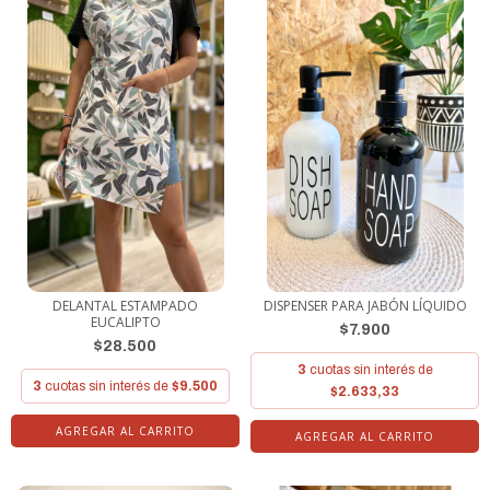
DELANTAL ESTAMPADO
DISPENSER PARA JABÓN LÍQUIDO
EUCALIPTO
$7.900
$28.500
3
cuotas sin interés de
3
cuotas sin interés de
$9.500
$2.633,33
AGREGAR AL CARRITO