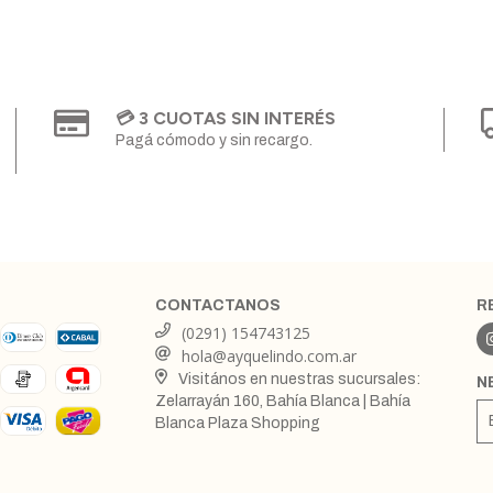
💳 3 CUOTAS SIN INTERÉS
Pagá cómodo y sin recargo.
CONTACTANOS
R
(0291) 154743125
hola@ayquelindo.com.ar
Visitános en nuestras sucursales:
N
Zelarrayán 160, Bahía Blanca | Bahía
Blanca Plaza Shopping