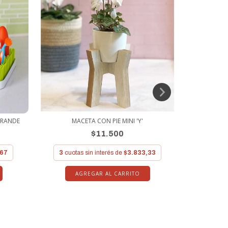
PERCHERO
GRANDE
MACETA CON PIE MINI 'Y'
$11.500
3
cuo
,67
3
cuotas sin interés de
$3.833,33
A