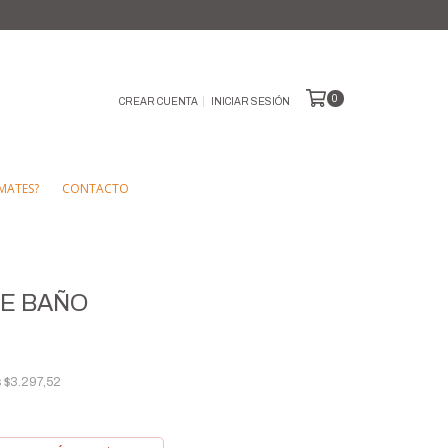
0
CREAR CUENTA
INICIAR SESIÓN
MATES?
CONTACTO
DE BAÑO
s
$3.297,52