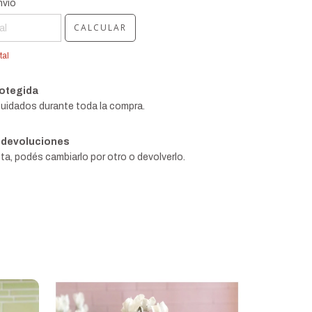
CAMBIAR CP
 CP:
nvío
CALCULAR
tal
otegida
uidados durante toda la compra.
 devoluciones
ta, podés cambiarlo por otro o devolverlo.