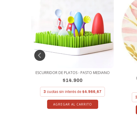
NDE
ESCURRIDOR DE PLATOS - PASTO MEDIANO
$14.900
966,67
3
cuotas sin interés de
$4.966,67