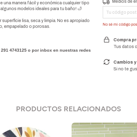
Entregas para el
Medios de e
de una manera fácil y económica cualquier tipo
 algunos modelos ideales para tu baño! 🛁
 superficie lisa, seca y limpia. No es apropiado
No sé mi código pos
llo, empapelado o porosas.
Compra pr
Tus datos c
 291 4743125 o por inbox en nuestras redes
Cambios y
Si no te gus
PRODUCTOS RELACIONADOS